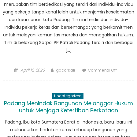
Kuranji’s
merupakan tim berdedikasi yang terdiri dari individu-individu
public
yang bekerja tanpa kenal lelah untuk menjamin keselamatan
safety
dan keamanan kota Padang. Tim ini terdiri dari individu-
individu pekerja keras dan bersemangat yang berkomitmen
untuk melayani komunitas mereka dan menegakkan hukum.
Tim di belakang Satpol PP Patroli Padang terdiri dari berbagai
[…]
Posted
Author
on
April 12, 2026
gacorkali
Comments Off
on
Meet
the
Dedicate
Uncategorized
Team
Padang Menindak Bangunan Melanggar Hukum
Behind
untuk Menjaga Ketertiban Perkotaan
Patroli
Satpol
Padang, ibu kota Sumatera Barat di Indonesia, baru-baru ini
PP
meluncurkan tindakan keras terhadap bangunan yang
Padang