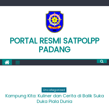
Skip
to
content
PORTAL RESMI SATPOLPP
PADANG
Uncategorized
Kampung Kita: Kuliner dan Cerita di Balik Suka
Duka Piala Dunia