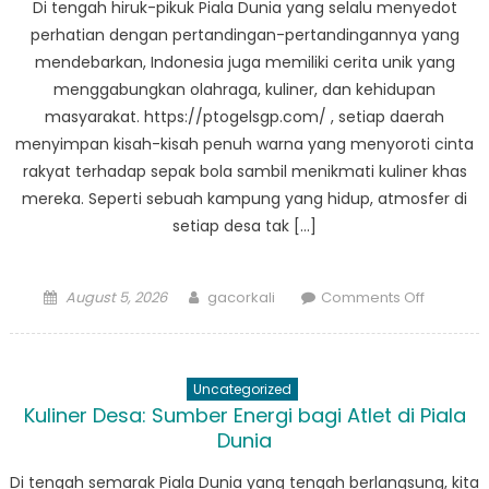
Di tengah hiruk-pikuk Piala Dunia yang selalu menyedot
perhatian dengan pertandingan-pertandingannya yang
mendebarkan, Indonesia juga memiliki cerita unik yang
menggabungkan olahraga, kuliner, dan kehidupan
masyarakat. https://ptogelsgp.com/ , setiap daerah
menyimpan kisah-kisah penuh warna yang menyoroti cinta
rakyat terhadap sepak bola sambil menikmati kuliner khas
mereka. Seperti sebuah kampung yang hidup, atmosfer di
setiap desa tak […]
Posted
Author
on
August 5, 2026
gacorkali
Comments Off
on
Kampun
Kita:
Kuliner
Uncategorized
dan
Kuliner Desa: Sumber Energi bagi Atlet di Piala
Cerita
Dunia
di
Balik
Di tengah semarak Piala Dunia yang tengah berlangsung, kita