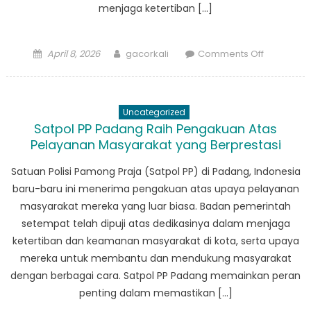
menjaga ketertiban […]
Posted
Author
on
April 8, 2026
gacorkali
Comments Off
on
Satpol
PP
Kota
Uncategorized
Padang:
Satpol PP Padang Raih Pengakuan Atas
Penjaga
Pelayanan Masyarakat yang Berprestasi
Keamana
dan
Satuan Polisi Pamong Praja (Satpol PP) di Padang, Indonesia
Ketertiban
baru-baru ini menerima pengakuan atas upaya pelayanan
Masyarak
masyarakat mereka yang luar biasa. Badan pemerintah
setempat telah dipuji atas dedikasinya dalam menjaga
ketertiban dan keamanan masyarakat di kota, serta upaya
mereka untuk membantu dan mendukung masyarakat
dengan berbagai cara. Satpol PP Padang memainkan peran
penting dalam memastikan […]