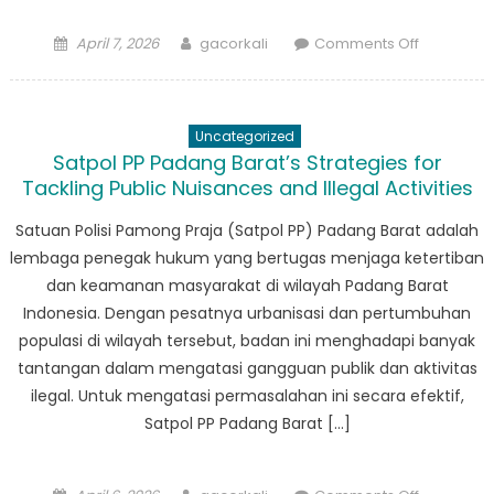
Posted
Author
on
April 7, 2026
gacorkali
Comments Off
on
Satpol
PP
Padang
Uncategorized
Raih
Satpol PP Padang Barat’s Strategies for
Pengakua
Tackling Public Nuisances and Illegal Activities
Atas
Pelayana
Satuan Polisi Pamong Praja (Satpol PP) Padang Barat adalah
Masyaraka
lembaga penegak hukum yang bertugas menjaga ketertiban
yang
dan keamanan masyarakat di wilayah Padang Barat
Berprestas
Indonesia. Dengan pesatnya urbanisasi dan pertumbuhan
populasi di wilayah tersebut, badan ini menghadapi banyak
tantangan dalam mengatasi gangguan publik dan aktivitas
ilegal. Untuk mengatasi permasalahan ini secara efektif,
Satpol PP Padang Barat […]
Posted
Author
on