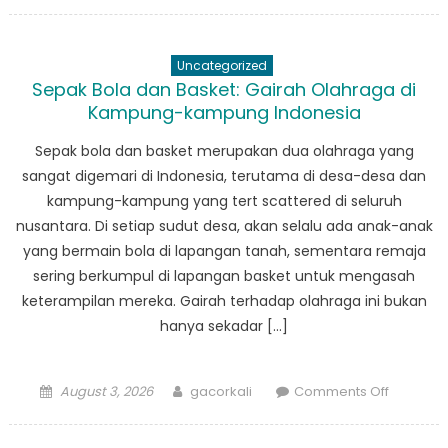
on
Piala
Dunia
dan
Uncategorized
Kearifan
Sepak Bola dan Basket: Gairah Olahraga di
Lokal:
Kampung-kampung Indonesia
Menyajik
Kuliner
Sepak bola dan basket merupakan dua olahraga yang
Kampun
sangat digemari di Indonesia, terutama di desa-desa dan
kampung-kampung yang tert scattered di seluruh
nusantara. Di setiap sudut desa, akan selalu ada anak-anak
yang bermain bola di lapangan tanah, sementara remaja
sering berkumpul di lapangan basket untuk mengasah
keterampilan mereka. Gairah terhadap olahraga ini bukan
hanya sekadar […]
Posted
Author
on
August 3, 2026
gacorkali
Comments Off
on
Sepak
Bola