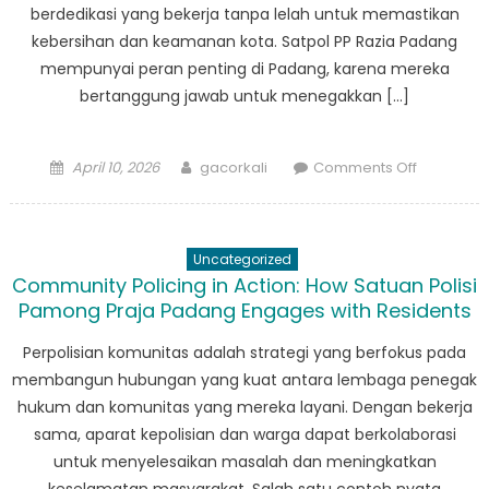
berdedikasi yang bekerja tanpa lelah untuk memastikan
kebersihan dan keamanan kota. Satpol PP Razia Padang
mempunyai peran penting di Padang, karena mereka
bertanggung jawab untuk menegakkan […]
Posted
Author
on
April 10, 2026
gacorkali
Comments Off
on
Champion
Cleanline
and
Uncategorized
Safety:
Community Policing in Action: How Satuan Polisi
Razia
Pamong Praja Padang Engages with Residents
Satpol
PP
Perpolisian komunitas adalah strategi yang berfokus pada
Padang’s
membangun hubungan yang kuat antara lembaga penegak
Important
hukum dan komunitas yang mereka layani. Dengan bekerja
Role
sama, aparat kepolisian dan warga dapat berkolaborasi
in
untuk menyelesaikan masalah dan meningkatkan
Padang