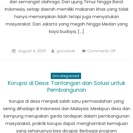
dari semangat olahraga. Dari ujung Timur hingga Barat
Indonesia, setiap daerah memiliki makanan khas yang tidak
hanya memanjakan lidah tetapi juga menyatukan
masyarakat. Dari Jakarta yang megah hingga Medan yang
kaya budaya, […]
Posted
Author
on
August 4, 2026
gacorkali
Comments Off
on
Dari
Kampun
ke
Uncategorized
Stadion:
Korupsi di Desa: Tantangan dan Solusi untuk
Peranan
Pembangunan
Kuliner
dalam
Korupsi di desa menjadi salah satu permasalahan yang
Semanga
sering dihadapi di Indonesia dan Malaysia. Meskipun desa dan
Piala
kampung merupakan garda terdepan dalam pembangunan
Dunia
masyarakat, praktik korupsi dapat menghambat kemajuan
yang seharusnya bisa dicapai. Berbagai program