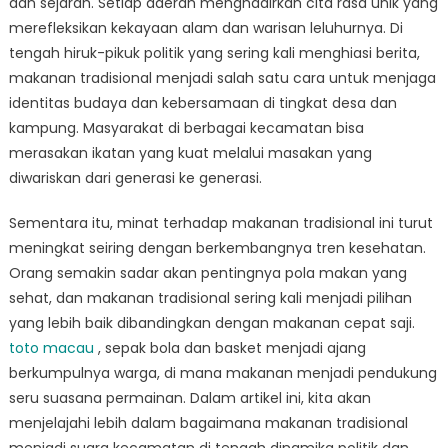
dan sejarah. Setiap daerah menghadirkan cita rasa unik yang
Suara
Kecamatan
merefleksikan kekayaan alam dan warisan leluhurnya. Di
di
tengah hiruk-pikuk politik yang sering kali menghiasi berita,
Tengah
makanan tradisional menjadi salah satu cara untuk menjaga
Politik
identitas budaya dan kebersamaan di tingkat desa dan
kampung. Masyarakat di berbagai kecamatan bisa
merasakan ikatan yang kuat melalui masakan yang
diwariskan dari generasi ke generasi.
Sementara itu, minat terhadap makanan tradisional ini turut
meningkat seiring dengan berkembangnya tren kesehatan.
Orang semakin sadar akan pentingnya pola makan yang
sehat, dan makanan tradisional sering kali menjadi pilihan
yang lebih baik dibandingkan dengan makanan cepat saji.
toto macau
, sepak bola dan basket menjadi ajang
berkumpulnya warga, di mana makanan menjadi pendukung
seru suasana permainan. Dalam artikel ini, kita akan
menjelajahi lebih dalam bagaimana makanan tradisional