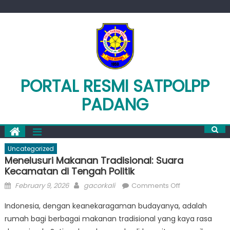
Skip
to
content
PORTAL RESMI SATPOLPP
PADANG
Uncategorized
Menelusuri Makanan Tradisional: Suara
Kecamatan di Tengah Politik
Posted
Author
on
February 9, 2026
gacorkali
Comments Off
on
Menelusuri
Indonesia, dengan keanekaragaman budayanya, adalah
Makanan
rumah bagi berbagai makanan tradisional yang kaya rasa
Tradisional: