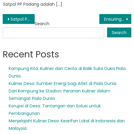
Satpol PP Padang adalah […]
Post
Satpol PP Padang Ambil Tindakan Atasi Pencemaran Suara
Ensuring Public Safety: The Role of Satuan Polisi Pamong Praja Padang
Search
navigation
Search
Recent Posts
Kampung Kita: Kuliner dan Cerita di Balik Suka Duka Piala
Dunia
Kuliner Desa: Sumber Energi bagi Atlet di Piala Dunia
Dari Kampung ke Stadion: Peranan Kuliner dalam
Semangat Piala Dunia
Korupsi di Desa: Tantangan dan Solusi untuk
Pembangunan
Menjelajahi Kuliner Desa: Kearifan Lokal di Indonesia dan
Malaysia