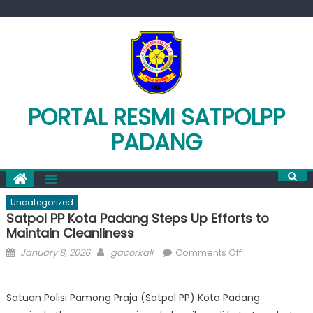
Skip
to
content
PORTAL RESMI SATPOLPP
PADANG
Uncategorized
Satpol PP Kota Padang Steps Up Efforts to
Maintain Cleanliness
Posted
Author
on
January 8, 2026
gacorkali
Comments Off
on
Satpol
PP
Satuan Polisi Pamong Praja (Satpol PP) Kota Padang
Kota