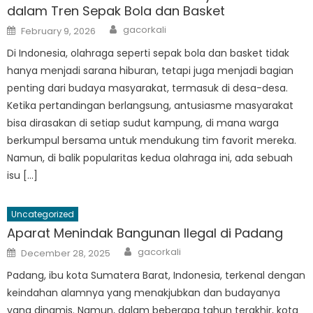
dalam Tren Sepak Bola dan Basket
Author
Posted
gacorkali
February 9, 2026
on
Di Indonesia, olahraga seperti sepak bola dan basket tidak
hanya menjadi sarana hiburan, tetapi juga menjadi bagian
penting dari budaya masyarakat, termasuk di desa-desa.
Ketika pertandingan berlangsung, antusiasme masyarakat
bisa dirasakan di setiap sudut kampung, di mana warga
berkumpul bersama untuk mendukung tim favorit mereka.
Namun, di balik popularitas kedua olahraga ini, ada sebuah
isu […]
Uncategorized
Aparat Menindak Bangunan Ilegal di Padang
Author
Posted
gacorkali
December 28, 2025
on
Padang, ibu kota Sumatera Barat, Indonesia, terkenal dengan
keindahan alamnya yang menakjubkan dan budayanya
yang dinamis. Namun, dalam beberapa tahun terakhir, kota