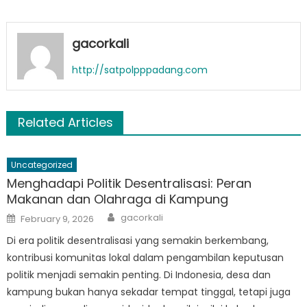
gacorkali
http://satpolpppadang.com
Related Articles
Uncategorized
Menghadapi Politik Desentralisasi: Peran
Makanan dan Olahraga di Kampung
Author
Posted
gacorkali
February 9, 2026
on
Di era politik desentralisasi yang semakin berkembang,
kontribusi komunitas lokal dalam pengambilan keputusan
politik menjadi semakin penting. Di Indonesia, desa dan
kampung bukan hanya sekadar tempat tinggal, tetapi juga