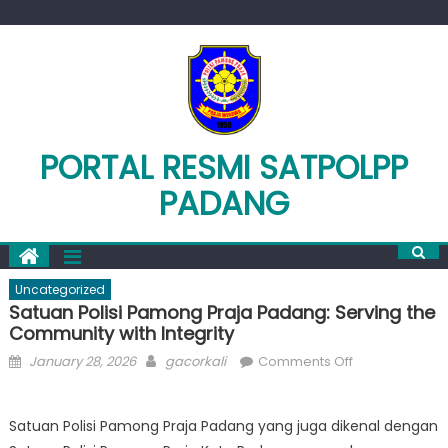
Skip
to
content
PORTAL RESMI SATPOLPP
PADANG
Uncategorized
Satuan Polisi Pamong Praja Padang: Serving the
Community with Integrity
Posted
Author
on
January 28, 2026
gacorkali
Comments Off
on
Satuan
Polisi
Satuan Polisi Pamong Praja Padang yang juga dikenal dengan
Pamong