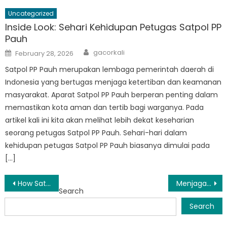
Uncategorized
Inside Look: Sehari Kehidupan Petugas Satpol PP
Pauh
Author
Posted
gacorkali
February 28, 2026
on
Satpol PP Pauh merupakan lembaga pemerintah daerah di
Indonesia yang bertugas menjaga ketertiban dan keamanan
masyarakat. Aparat Satpol PP Pauh berperan penting dalam
memastikan kota aman dan tertib bagi warganya. Pada
artikel kali ini kita akan melihat lebih dekat keseharian
seorang petugas Satpol PP Pauh. Sehari-hari dalam
kehidupan petugas Satpol PP Pauh biasanya dimulai pada
[…]
Post
How Satpol PP Kota Padang is Keeping Streets Safe for Residents
Menjaga Perdamaian: Peran Satpol PP Sumatera Barat dalam Menjaga Ketertiban
Search
navigation
Search