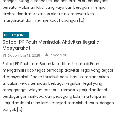
menjadi ruang di mana ide-ide dan nilai-nilai kebudayaan
bersatu. Makanan lokal yang kaya dan beragam menjadi
simbol identitas, sekaligus alat untuk menyatukan
masyarakat dan memperkuat hubungan […]
Uncategorized
Satpol PP Pauh Menindak Aktivitas Ilegal di
Masyarakat
Author
Posted
gacorkali
December 13, 2025
on
Satpol PP Pauh alias Badan Ketertiban Umum di Pauh
mengambil sikap tegas terhadap aktivitas ilegal yang terjadi
di masyarakat. Badan tersebut baru-baru ini melancarkan
tindakan keras terhadap berbagai kegiatan ilegal yang
mengganggu wilayah tersebut, termasuk perjudian ilegal,
perdagangan narkoba, dan pedagang kaki lima tanpa izin.
Perjudian ilegal telah lama menjadi masalah di Pauh, dengan
banyak […]