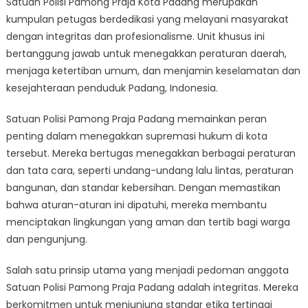
Satuan Polisi Pamong Praja Kota Padang merupakan
Praja
Padang:
kumpulan petugas berdedikasi yang melayani masyarakat
Serving
dengan integritas dan profesionalisme. Unit khusus ini
the
bertanggung jawab untuk menegakkan peraturan daerah,
Community
menjaga ketertiban umum, dan menjamin keselamatan dan
with
kesejahteraan penduduk Padang, Indonesia.
Integrity
Satuan Polisi Pamong Praja Padang memainkan peran
penting dalam menegakkan supremasi hukum di kota
tersebut. Mereka bertugas menegakkan berbagai peraturan
dan tata cara, seperti undang-undang lalu lintas, peraturan
bangunan, dan standar kebersihan. Dengan memastikan
bahwa aturan-aturan ini dipatuhi, mereka membantu
menciptakan lingkungan yang aman dan tertib bagi warga
dan pengunjung.
Salah satu prinsip utama yang menjadi pedoman anggota
Satuan Polisi Pamong Praja Padang adalah integritas. Mereka
berkomitmen untuk menjunjung standar etika tertinggi